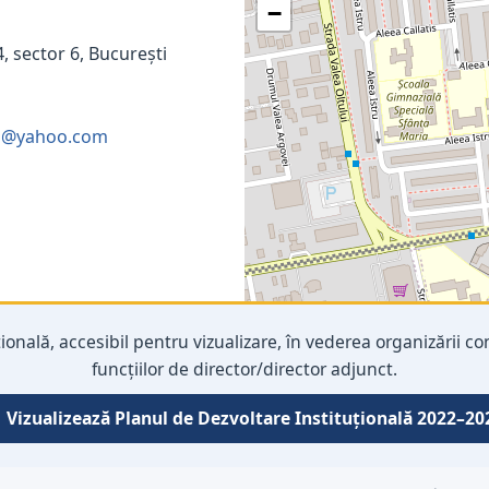
−
4, sector 6, București
11@yahoo.com
țională, accesibil pentru vizualizare, în vederea organizării 
funcțiilor de director/director adjunct.
 Vizualizează Planul de Dezvoltare Instituțională 2022–20