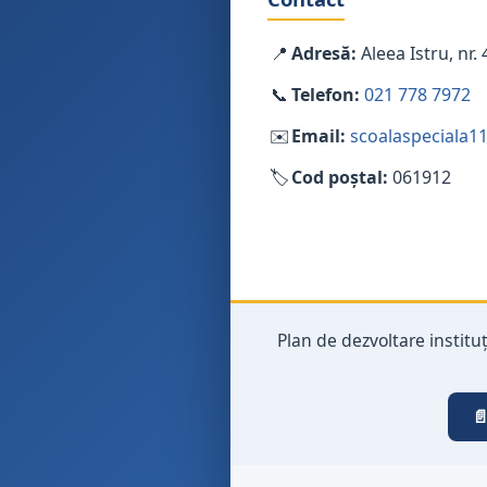
📍
Adresă:
Aleea Istru, nr. 
📞
Telefon:
021 778 7972
✉️
Email:
scoalaspeciala
🏷️
Cod poștal:
061912
Plan de dezvoltare institu
