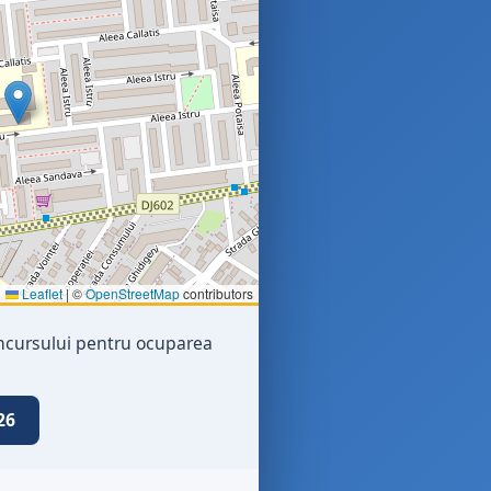
Leaflet
|
©
OpenStreetMap
contributors
concursului pentru ocuparea
26