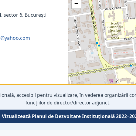
−
4, sector 6, București
11@yahoo.com
țională, accesibil pentru vizualizare, în vederea organizării 
funcțiilor de director/director adjunct.
 Vizualizează Planul de Dezvoltare Instituțională 2022–20