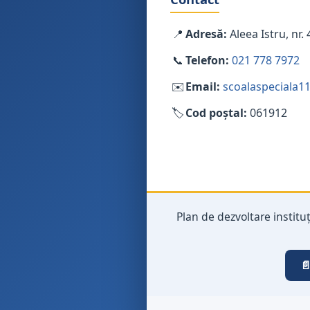
📍
Adresă:
Aleea Istru, nr. 
📞
Telefon:
021 778 7972
✉️
Email:
scoalaspeciala
🏷️
Cod poștal:
061912
Plan de dezvoltare institu
