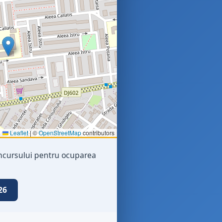
Leaflet
|
©
OpenStreetMap
contributors
concursului pentru ocuparea
26